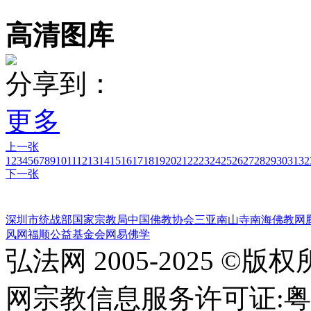
高清图库
分享到：
更多
上一张
1
2
3
4
5
6
7
8
9
10
11
12
13
14
15
16
17
18
19
20
21
22
23
24
25
26
27
28
29
30
31
32
下一张
深圳市统战部
国家宗教局
中国佛教协会
三亚南山寺
南海佛教网
风网
福顺公益基金会
网易佛学
弘法网 2005-2025 ©版
网宗教信息服务许可证:粤(20