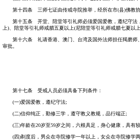
第十四条 三师七证由传戒寺院推举，经所在市(县)佛教协
第十五条 开堂、陪堂等引礼师必须爱国爱教，遵纪守法，戒
上)、陪堂等引礼师戒腊五夏以上(尼陪堂等引礼师戒腊七夏以上
第十六条 礼请香港、澳门、台湾及国外法师担任羯磨师、
审批。
第十七条 受戒人员必须具备下列条件：
(一)爱国爱教，遵纪守法;
(二)信仰纯正，勤修三学，遵守教义教规，品行端正;
(三)年龄在20岁至59岁之间，六根具足，身心健康，具有较
(四)剃度后，男众在寺院修学一年以上，女众在寺院修学两