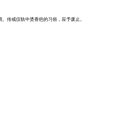
。传戒仪轨中烫香疤的习俗，应予废止。