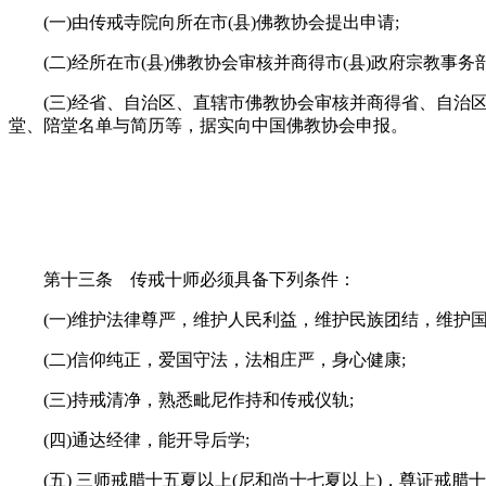
(一)由传戒寺院向所在市(县)佛教协会提出申请;
(二)经所在市(县)佛教协会审核并商得市(县)政府宗教事务
(三)经省、自治区、直辖市佛教协会审核并商得省、自治区
堂、陪堂名单与简历等，据实向中国佛教协会申报。
第十三条 传戒十师必须具备下列条件：
(一)维护法律尊严，维护人民利益，维护民族团结，维护国
(二)信仰纯正，爱国守法，法相庄严，身心健康;
(三)持戒清净，熟悉毗尼作持和传戒仪轨;
(四)通达经律，能开导后学;
(五) 三师戒腊十五夏以上(尼和尚十七夏以上)，尊证戒腊