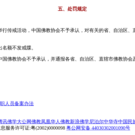
五、处罚规定
行传戒活动，中国佛教协会不予承认，对有关的省、自治区、直
出名额不发戒牒。
国佛教协会不予承认，并通报各省、自治区、直辖市佛教协会及
职人员备案办法
腾讯佛学
大公网佛教
凤凰华人佛教
新浪佛学
尼泊尔中华寺
中国民
务许可证:粤(2002)0000098
粤公网安备 44030302001090号