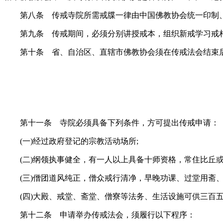
第八条 传戒寺院所需戒牒一律由中国佛教协会统一印制
第九条 传戒期间，必须分别讲授戒本，组织新戒学习戒相
第十条 省、自治区、直辖市佛教协会须在传戒法会结束后
第十一条 寺院必须具备下列条件，方可提出传戒申请：
(一)经过政府登记的宗教活动场所;
(二)纲领执事健全，有一人以上具备十师资格，常住比丘或
(三)僧团道风纯正，僧众戒行清净，早晚功课、过堂用斋、
(四)大殿、戒堂、斋堂、僧寮等法务、生活设施可供三百五
第十二条 申请举办传戒法会，须履行以下程序：