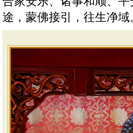
合家安乐、诸事和顺、平
途，蒙佛接引，往生净域