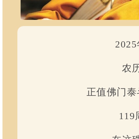
202
农
正值佛门泰
11