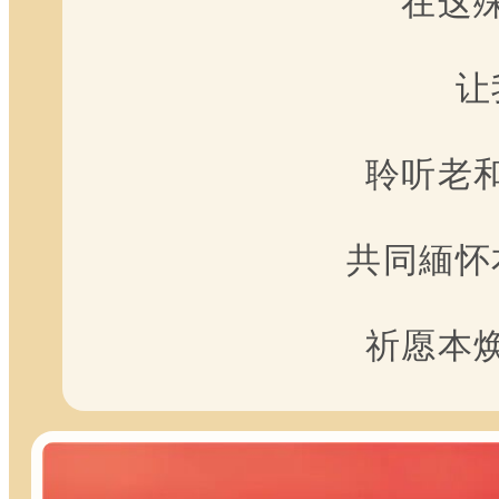
在这
让
聆听老
共同緬怀
祈愿本