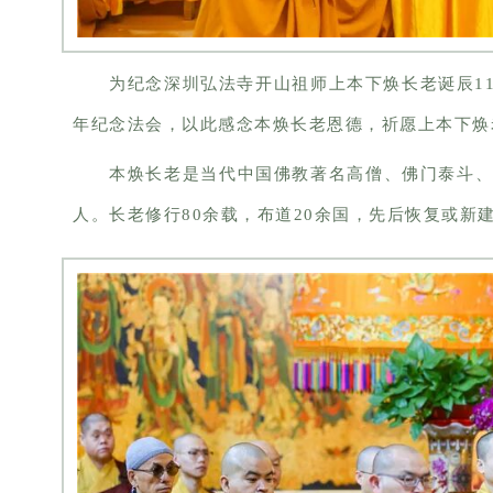
为纪念深圳弘法寺开山祖师上本下焕长老诞辰119
年纪念法会，以此感念本焕长老恩德，祈愿上本下焕
本焕长老是当代中国佛教著名高僧、佛门泰斗
人。长老修行80余载，布道20余国，先后恢复或