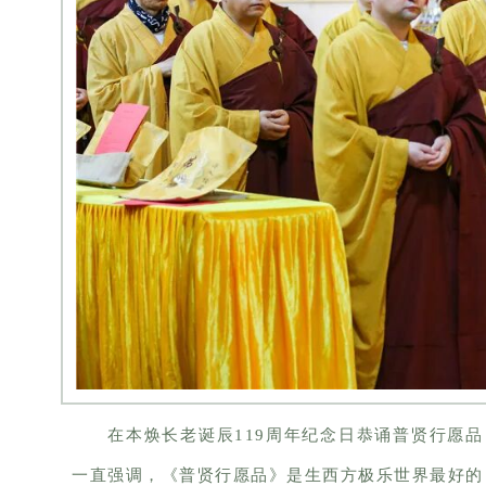
在本焕长老诞辰119周年纪念日恭诵普贤行愿
一直强调，《普贤行愿品》是生西方极乐世界最好的