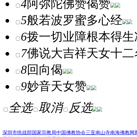
4
阿弥陀佛赞偈赞
5
般若波罗蜜多心经
6
拨一切业障根本得生
7
佛说大吉祥天女十二
8
回向偈
9
妙音天女赞
全选
取消
反选
深圳市统战部
国家宗教局
中国佛教协会
三亚南山寺
南海佛教网