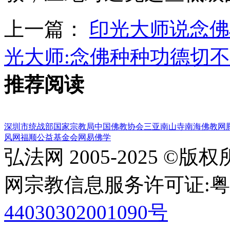
上一篇：
印光大师说念佛
光大师:念佛种种功德切
推荐阅读
深圳市统战部
国家宗教局
中国佛教协会
三亚南山寺
南海佛教网
风网
福顺公益基金会
网易佛学
弘法网 2005-2025 ©版
网宗教信息服务许可证:粤(20
44030302001090号