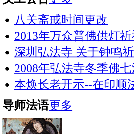
八关斋戒时间更改
2013年万众普佛供灯
深圳弘法寺 关于钟鸣
2008年弘法寺冬季佛
本焕长老开示--在印顺
导师法语
更多