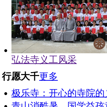
弘法寺义工风采
行愿大千
更多
极乐寺：开心的寺院的
青山消酷暑，国学益孩