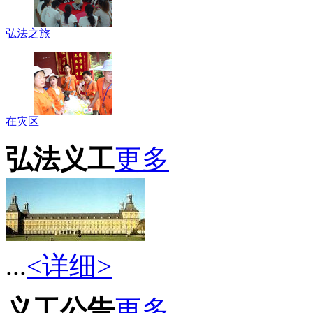
弘法之旅
在灾区
弘法义工
更多
...
<详细>
义工公告
更多