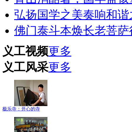
弘扬国学之美奏响和谐
佛门泰斗本焕长老菩萨
义工视频
更多
义工风采
更多
极乐寺：开心的寺